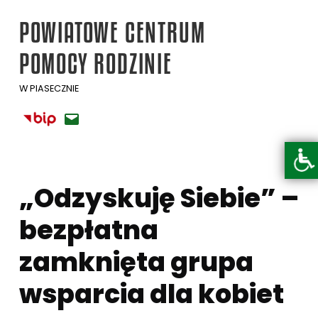
POWIATOWE CENTRUM
POMOCY RODZINIE
W PIASECZNIE
BIP
E-mail
Otwórz pasek narzędzi
„Odzyskuję Siebie” –
bezpłatna
zamknięta grupa
wsparcia dla kobiet